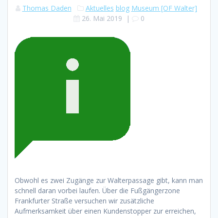
Thomas Daden
Aktuelles
blog
Museum [OF Walter]
26. Mai 2019
|
0
Obwohl es zwei Zugänge zur Walterpassage gibt, kann man
schnell daran vorbei laufen. Über die Fußgängerzone
Frankfurter Straße versuchen wir zusätzliche
Aufmerksamkeit über einen Kundenstopper zur erreichen,