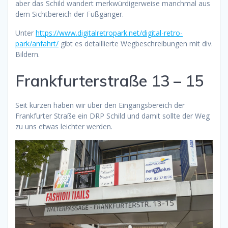
aber das Schild wandert merkwürdigerweise manchmal aus
dem Sichtbereich der Fußgänger.
Unter
https://www.digitalretropark.net/digital-retro-
park/anfahrt/
gibt es detaillierte Wegbeschreibungen mit div.
Bildern.
Frankfurterstraße 13 – 15
Seit kurzen haben wir über den Eingangsbereich der
Frankfurter Straße ein DRP Schild und damit sollte der Weg
zu uns etwas leichter werden.