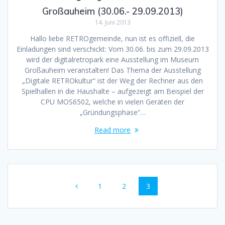
Großauheim (30.06.- 29.09.2013)
14. Juni 2013
Hallo liebe RETROgemeinde, nun ist es offiziell, die
Einladungen sind verschickt: Vom 30.06. bis zum 29.09.2013
wird der digitalretropark eine Ausstellung im Museum
Großauheim veranstalten! Das Thema der Ausstellung
„Digitale RETROkultur“ ist der Weg der Rechner aus den
Spielhallen in die Haushalte – aufgezeigt am Beispiel der
CPU MOS6502, welche in vielen Geräten der
„Gründungsphase“…
Read more
Posts
Page
Page
Page
1
2
3
navigation