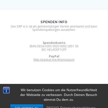
SPENDEN INFO
Der DRP e.V. ist als gemeinnütziger Verein anerkannt und kann
Spendenquittungen ausstellen.
Spendenkonto
IBAN DE64 5055 0020 0002 2851 93
BIC HELADEF1OFF
PayPal
http://paypal.me/drpmuseum
Wir benutzen Cookies um die Nutzerfreundlichkeit
der Webseite zu verbessen. Durch Deinen Besuch
DIGITAL RETRO PARK E.V.
stimmst Du dem zu.
© 2012 - 2026 Digital Retro Park e.V..
Built using WordPress and
Mesmerize Theme
.
Ich stimme zu
DSGVO Datenschutzerklärung