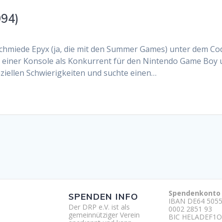
994)
eschmiede Epyx (ja, die mit den Summer Games) unter dem 
ch einer Konsole als Konkurrent für den Nintendo Game Boy 
ziellen Schwierigkeiten und suchte einen…
Spendenkonto
SPENDEN INFO
IBAN DE64 5055
Der DRP e.V. ist als
0002 2851 93
gemeinnütziger Verein
BIC HELADEF1O