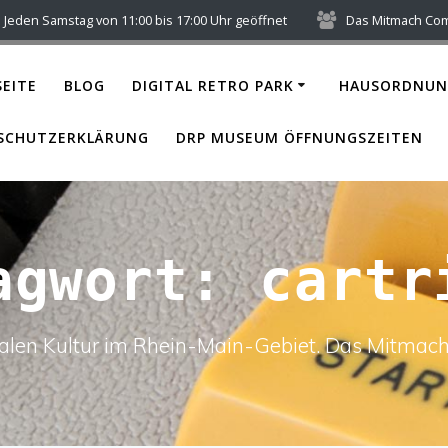
Jeden Samstag von 11:00 bis 17:00 Uhr geöffnet
Das Mitmach Co
EITE
BLOG
DIGITAL RETRO PARK
HAUSORDNUN
SCHUTZERKLÄRUNG
DRP MUSEUM ÖFFNUNGSZEITEN
agwort:
cartr
italen Kultur im Rhein-Main-Gebiet. Das Mitm