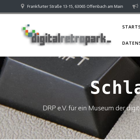
Skip
Frankfurter Straße 13-15, 63065 Offenbach am Main
to
content
STARTS
DATEN
Schl
DRP e.V. für ein Museum der dig