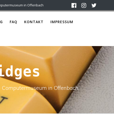
mputermuseum in Offenbach
G
FAQ
KONTAKT
IMPRESSUM
idges
ach Computermuseum in Offenbach.