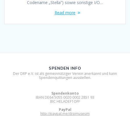
Codename „Stella“) sowie sonstige I/O…
Read more
SPENDEN INFO
Der DRP e.V. ist als gemeinnütziger Verein anerkannt und kann
Spendenquittungen ausstellen.
Spendenkonto
IBAN DE64 5055 0020 0002 2851 93
BIC HELADEF1OFF
PayPal
http://paypal.me/drpmuseum