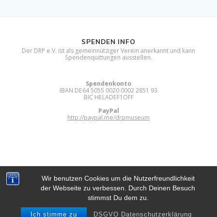
SPENDEN INFO
Der DRP e.V. ist als gemeinnütziger Verein anerkannt und kann
Spendenquittungen ausstellen.
Spendenkonto
IBAN DE64 5055 0020 0002 2851 93
BIC HELADEF1OFF
PayPal
http://paypal.me/drpmuseum
Wir benutzen Cookies um die Nutzerfreundlichkeit
der Webseite zu verbessen. Durch Deinen Besuch
DIGITAL RETRO PARK E.V.
stimmst Du dem zu.
© 2012 - 2026 Digital Retro Park e.V..
Built using WordPress and
Mesmerize Theme
.
Ich stimme zu
DSGVO Datenschutzerklärung