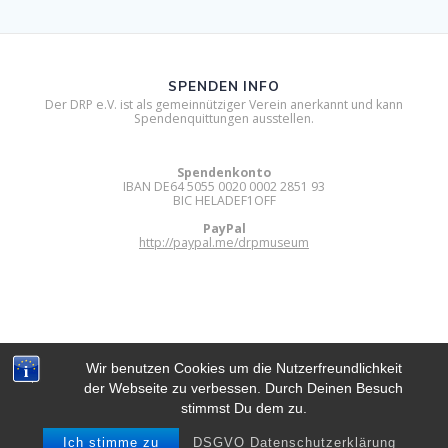
SPENDEN INFO
Der DRP e.V. ist als gemeinnütziger Verein anerkannt und kann
Spendenquittungen ausstellen.
Spendenkonto
IBAN DE64 5055 0020 0002 2851 93
BIC HELADEF1OFF
PayPal
http://paypal.me/drpmuseum
Wir benutzen Cookies um die Nutzerfreundlichkeit
der Webseite zu verbessen. Durch Deinen Besuch
DIGITAL RETRO PARK E.V.
stimmst Du dem zu.
© 2012 - 2026 Digital Retro Park e.V..
Built using WordPress and
Mesmerize Theme
.
Ich stimme zu
DSGVO Datenschutzerklärung