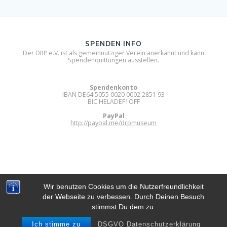
SPENDEN INFO
Der DRP e.V. ist als gemeinnütziger Verein anerkannt und kann
Spendenquittungen ausstellen.
Spendenkonto
IBAN DE64 5055 0020 0002 2851 93
BIC HELADEF1OFF
PayPal
http://paypal.me/drpmuseum
Wir benutzen Cookies um die Nutzerfreundlichkeit
der Webseite zu verbessen. Durch Deinen Besuch
DIGITAL RETRO PARK E.V.
stimmst Du dem zu.
© 2012 - 2026 Digital Retro Park e.V..
Built using WordPress and
Mesmerize Theme
.
Ich stimme zu
DSGVO Datenschutzerklärung