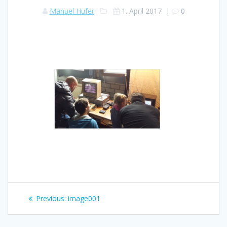
Manuel Hufer
1. April 2017
|
0
Beitragsnavigation
Previous
Previous:
image001
post: