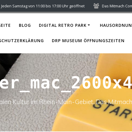
Jeden Samstag von 11:00 bis 17:00 Uhr geöffnet
Das Mitmach Co
EITE
BLOG
DIGITAL RETRO PARK
HAUSORDNUN
SCHUTZERKLÄRUNG
DRP MUSEUM ÖFFNUNGSZEITEN
er_mac_2600x
italen Kultur im Rhein-Main-Gebiet. Das Mitm