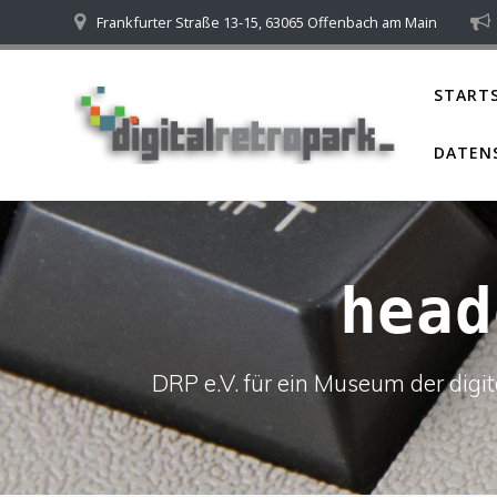
Skip
Frankfurter Straße 13-15, 63065 Offenbach am Main
to
content
STARTS
DATEN
head
DRP e.V. für ein Museum der dig