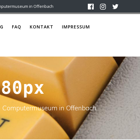
mputermuseum in Offenbach
G
FAQ
KONTAKT
IMPRESSUM
480px
ach Computermuseum in Offenbach.