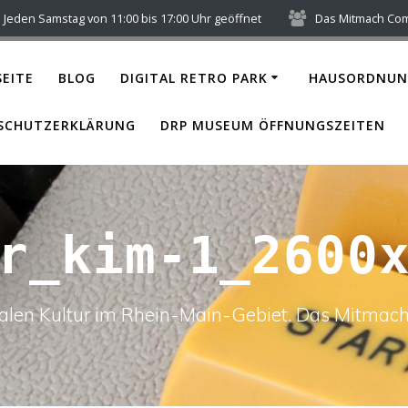
Jeden Samstag von 11:00 bis 17:00 Uhr geöffnet
Das Mitmach Co
EITE
BLOG
DIGITAL RETRO PARK
HAUSORDNUN
SCHUTZERKLÄRUNG
DRP MUSEUM ÖFFNUNGSZEITEN
r_kim-1_2600
italen Kultur im Rhein-Main-Gebiet. Das Mitm