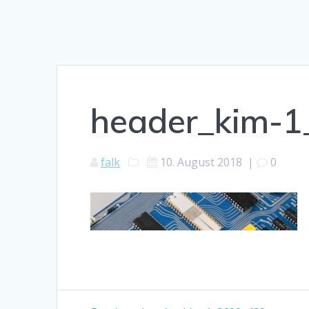
header_kim-
falk
10. August 2018
|
0
Beitragsnavigation