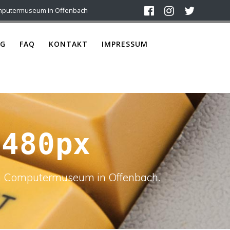
mputermuseum in Offenbach
G
FAQ
KONTAKT
IMPRESSUM
x480px
ach Computermuseum in Offenbach.