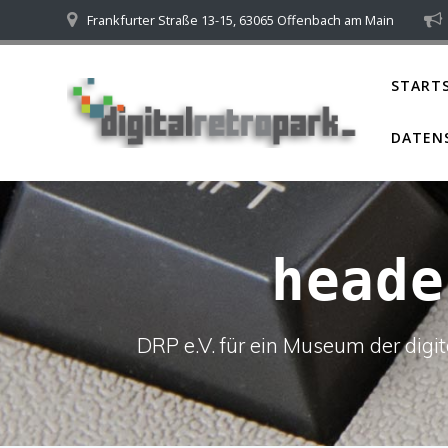
Skip
Frankfurter Straße 13-15, 63065 Offenbach am Main
to
content
STARTS
DATEN
heade
DRP e.V. für ein Museum der dig