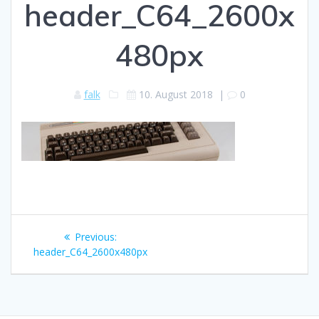
header_C64_2600x
480px
falk
10. August 2018
|
0
Beitragsnavigation
Previous
Previous:
post:
header_C64_2600x480px