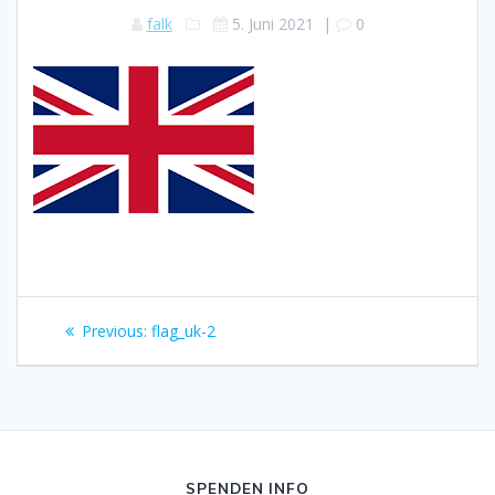
falk
5. Juni 2021
|
0
Beitragsnavigation
Previous
Previous:
flag_uk-2
post:
SPENDEN INFO