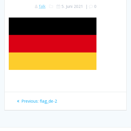
falk
5. Juni 2021
|
0
Beitragsnavigation
Previous
Previous:
flag_de-2
post: