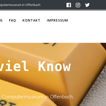
mputermuseum in Offenbach
G
FAQ
KONTAKT
IMPRESSUM
viel Know
ach Computermuseum in Offenbach.