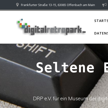
Skip
Frankfurter Straße 13-15, 63065 Offenbach am Main
to
content
STARTS
DATEN
Seltene 
DRP e.V. für ein Museum der dig