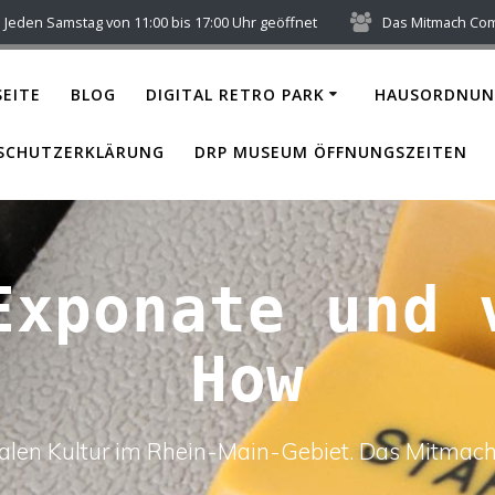
Jeden Samstag von 11:00 bis 17:00 Uhr geöffnet
Das Mitmach Co
EITE
BLOG
DIGITAL RETRO PARK
HAUSORDNUN
SCHUTZERKLÄRUNG
DRP MUSEUM ÖFFNUNGSZEITEN
Exponate und 
How
italen Kultur im Rhein-Main-Gebiet. Das Mitm