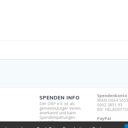
Spendenkonto
SPENDEN INFO
IBAN DE64 5055
Der DRP e.V. ist als
0002 2851 93
gemeinnütziger Verein
BIC HELADEF1O
anerkannt und kann
Spendenquittungen
PayPal
ausstellen.
http://paypal.m
um