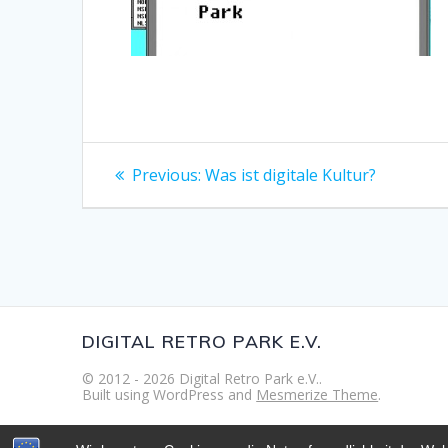
Beitragsnavigation
Previous
Previous:
Was ist digitale Kultur?
post:
DIGITAL RETRO PARK E.V.
© 2012 - 2026 Digital Retro Park e.V..
Built using WordPress and
Mesmerize Theme
.