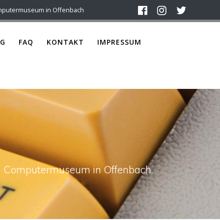
mputermuseum in Offenbach
G
FAQ
KONTAKT
IMPRESSUM
ach Computermuseum in Offenbach.