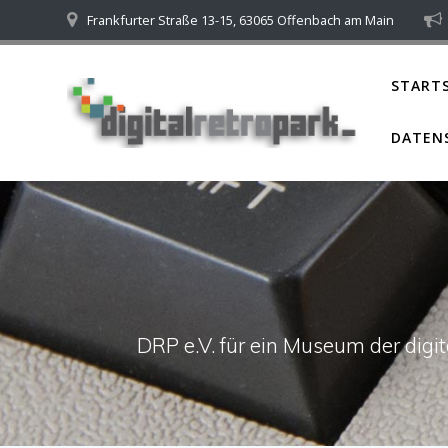
Skip
Frankfurter Straße 13-15, 63065 Offenbach am Main
to
content
STARTS
DATEN
DRP e.V. für ein Museum der dig