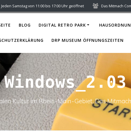
Jeden Samstag von 11:00 bis 17:00 Uhr geöffnet
Das Mitmach Co
EITE
BLOG
DIGITAL RETRO PARK
HAUSORDNUN
SCHUTZERKLÄRUNG
DRP MUSEUM ÖFFNUNGSZEITEN
Windows_2.03
italen Kultur im Rhein-Main-Gebiet. Das Mitm