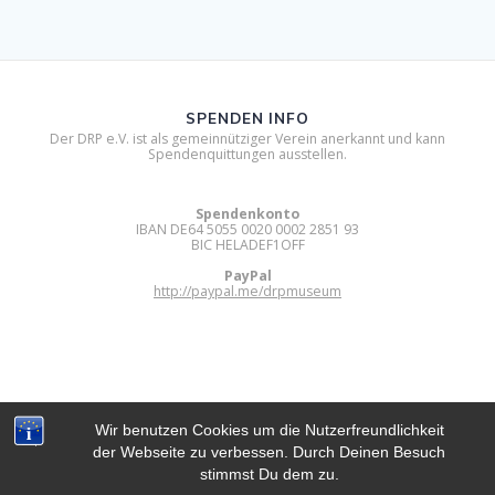
SPENDEN INFO
Der DRP e.V. ist als gemeinnütziger Verein anerkannt und kann
Spendenquittungen ausstellen.
Spendenkonto
IBAN DE64 5055 0020 0002 2851 93
BIC HELADEF1OFF
PayPal
http://paypal.me/drpmuseum
Wir benutzen Cookies um die Nutzerfreundlichkeit
der Webseite zu verbessen. Durch Deinen Besuch
DIGITAL RETRO PARK E.V.
stimmst Du dem zu.
© 2012 - 2026 Digital Retro Park e.V..