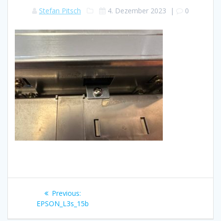
Stefan Pitsch
4. Dezember 2023
|
0
Beitragsnavigation
Previous
Previous:
post:
EPSON_L3s_15b