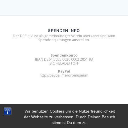
SPENDEN INFO
Der DRP e.V. ist als gemeinnütziger Verein anerkannt und kann
Spendenquittungen ausstellen.
Spendenkonto
IBAN DE64 5055 0020 0002 2851 93
BIC HELADEF1OFF
PayPal
http://paypal.me/drpmuseum
Wir benutzen Cookies um die Nutzerfreundlichkeit
der Webseite zu verbessen. Durch Deinen Besuch
DIGITAL RETRO PARK E.V.
stimmst Du dem zu.
© 2012 - 2026 Digital Retro Park e.V..