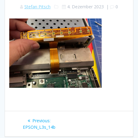
Stefan Pitsch
4. Dezember 2023
|
0
Beitragsnavigation
Previous
Previous:
post:
EPSON_L3s_14b