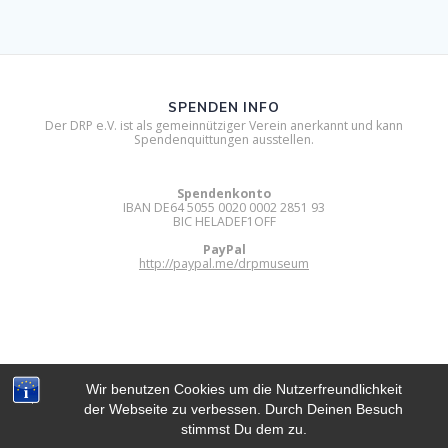
SPENDEN INFO
Der DRP e.V. ist als gemeinnütziger Verein anerkannt und kann
Spendenquittungen ausstellen.
Spendenkonto
IBAN DE64 5055 0020 0002 2851 93
BIC HELADEF1OFF
PayPal
http://paypal.me/drpmuseum
Wir benutzen Cookies um die Nutzerfreundlichkeit
der Webseite zu verbessen. Durch Deinen Besuch
DIGITAL RETRO PARK E.V.
stimmst Du dem zu.
© 2012 - 2026 Digital Retro Park e.V..