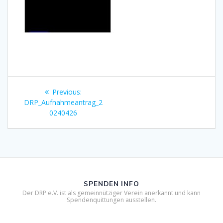
Beitragsnavigation
Previous
Previous:
post:
DRP_Aufnahmeantrag_2
0240426
SPENDEN INFO
Der DRP e.V. ist als gemeinnütziger Verein anerkannt und kann
Spendenquittungen ausstellen.