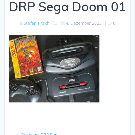
DRP Sega Doom 01
Stefan Pitsch
4. Dezember 2023
|
0
Beitragsnavigation
Previous
Previous:
DRP Sega