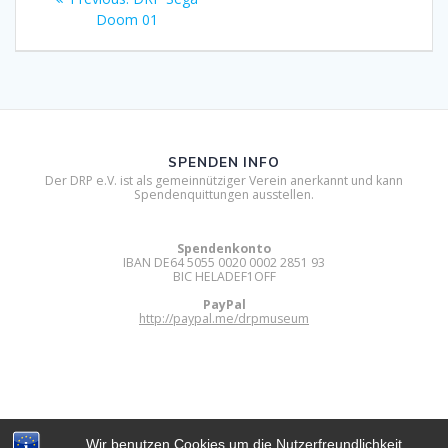
post:
Doom 01
SPENDEN INFO
Der DRP e.V. ist als gemeinnütziger Verein anerkannt und kann
Spendenquittungen ausstellen.
Spendenkonto
IBAN DE64 5055 0020 0002 2851 93
BIC HELADEF1OFF
PayPal
http://paypal.me/drpmuseum
Wir benutzen Cookies um die Nutzerfreundlichkeit