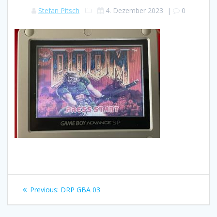
Stefan Pitsch
4. Dezember 2023
|
0
Beitragsnavigation
Previous
Previous:
DRP GBA 03
post: