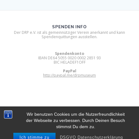
SPENDEN INFO
Der DRP e.V. ist als gemeinnütziger Verein anerkannt und kann
Spendenquittungen ausstellen.
Spendenkonto
IBAN DE64 5055 0020 0002 2851 93
BIC HELADEF1OFF
PayPal
http://paypal.me/drpmuseum
Wir benutzen Cookies um die Nutzerfreundlichkeit
der Webseite zu verbessen. Durch Deinen Besuch
DIGITAL RETRO PARK E.V.
stimmst Du dem zu.
© 2012 - 2026 Digital Retro Park e.V..
Built using WordPress and
Mesmerize Theme
.
Ich stimme zu
DSGVO Datenschutzerklärung