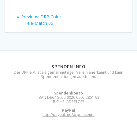
Beitragsnavigation
Previous
Previous:
DRP Color
post:
Tele-Match 05
SPENDEN INFO
Der DRP e.V. ist als gemeinnütziger Verein anerkannt und kann
Spendenquittungen ausstellen.
Spendenkonto
IBAN DE64 5055 0020 0002 2851 93
BIC HELADEF1OFF
PayPal
http://paypal.me/drpmuseum