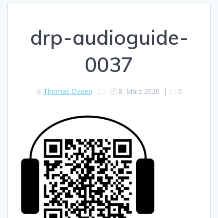
drp-audioguide-
0037
Thomas Daden
8. März 2020
|
0