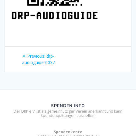
Beitragsnavigation
Previous
Previous:
drp-
post:
audioguide-0037
SPENDEN INFO
Der DRP e.V. ist als gemeinnütziger Verein anerkannt und kann
Spendenquittungen ausstellen.
Spendenkonto