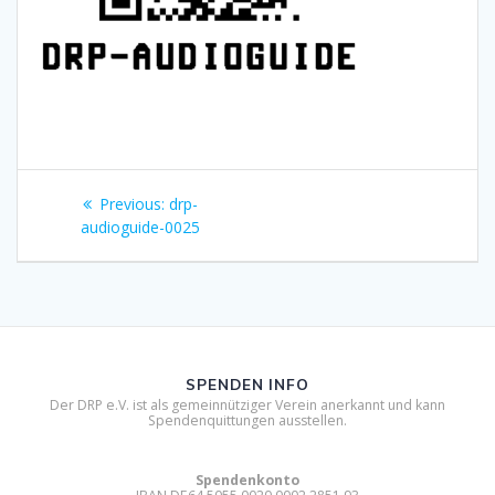
Beitragsnavigation
Previous
Previous:
drp-
post:
audioguide-0025
SPENDEN INFO
Der DRP e.V. ist als gemeinnütziger Verein anerkannt und kann
Spendenquittungen ausstellen.
Spendenkonto