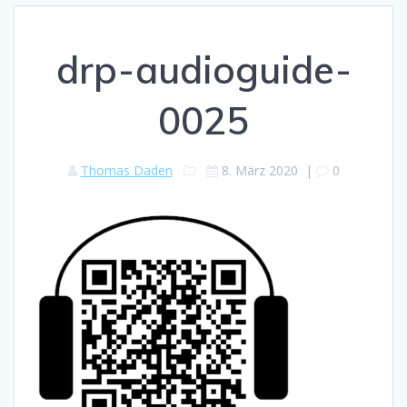
drp-audioguide-
0025
Thomas Daden
8. März 2020
|
0