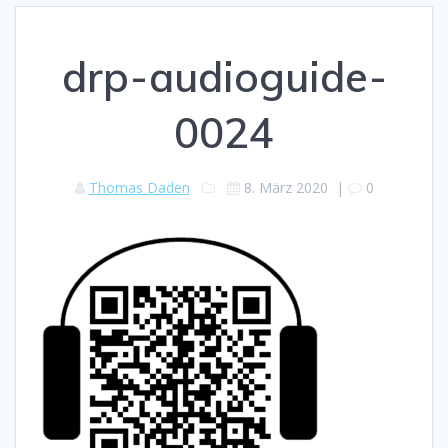
drp-audioguide-
0024
Thomas Daden
8. März 2020
|
0