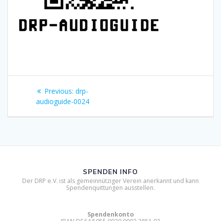
Beitragsnavigation
Previous
Previous:
drp-
post:
audioguide-0024
SPENDEN INFO
Der DRP e.V. ist als gemeinnütziger Verein anerkannt und kann
Spendenquittungen ausstellen.
Spendenkonto