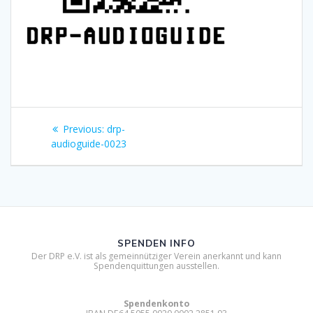
Beitragsnavigation
Previous
Previous:
drp-
post:
audioguide-0023
SPENDEN INFO
Der DRP e.V. ist als gemeinnütziger Verein anerkannt und kann
Spendenquittungen ausstellen.
Spendenkonto