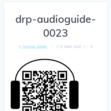
drp-audioguide-
0023
Thomas Daden
8. März 2020
|
0