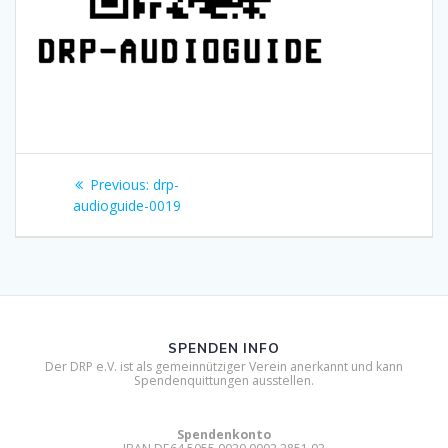
Beitragsnavigation
Previous
Previous:
drp-
post:
audioguide-0019
SPENDEN INFO
Der DRP e.V. ist als gemeinnütziger Verein anerkannt und kann
Spendenquittungen ausstellen.
Spendenkonto