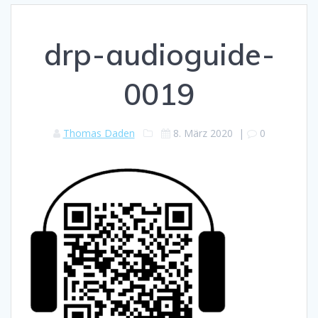
drp-audioguide-
0019
Thomas Daden
8. März 2020
|
0