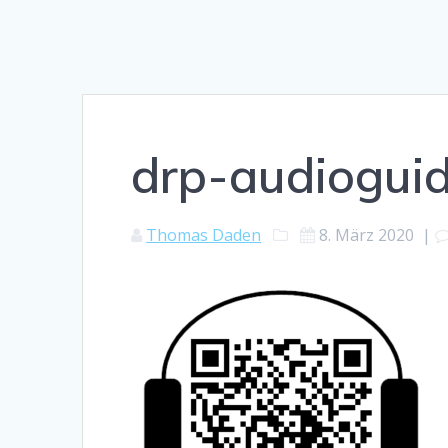
drp-audiogui
Thomas Daden
8. März 2020
|