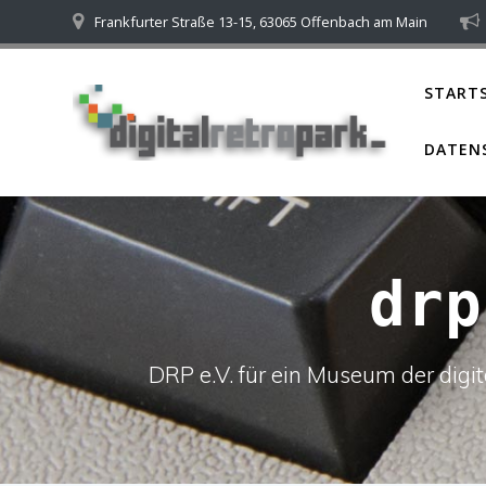
Skip
Frankfurter Straße 13-15, 63065 Offenbach am Main
to
content
STARTS
DATEN
drp
DRP e.V. für ein Museum der dig