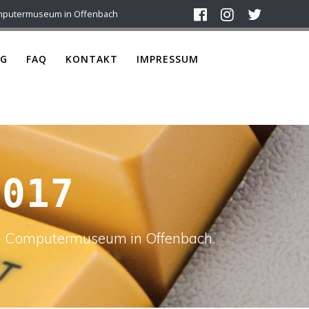
mputermuseum in Offenbach
G
FAQ
KONTAKT
IMPRESSUM
0017
ach Computermuseum in Offenbach.