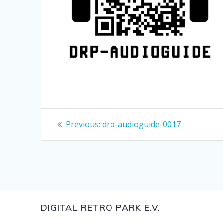
Beitragsnavigation
Previous
Previous:
drp-audioguide-0017
post:
DIGITAL RETRO PARK E.V.