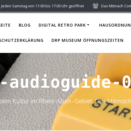
Jeden Samstag von 11:00 bis 17:00 Uhr geöffnet
Das Mitmach Co
EITE
BLOG
DIGITAL RETRO PARK
HAUSORDNUN
SCHUTZERKLÄRUNG
DRP MUSEUM ÖFFNUNGSZEITEN
-audioguide-
italen Kultur im Rhein-Main-Gebiet. Das Mitm