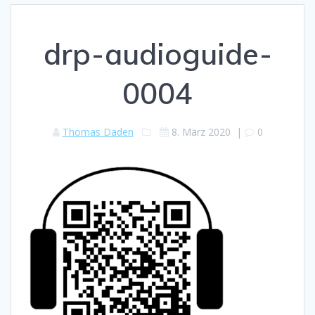
drp-audioguide-
0004
Thomas Daden
8. März 2020
|
0