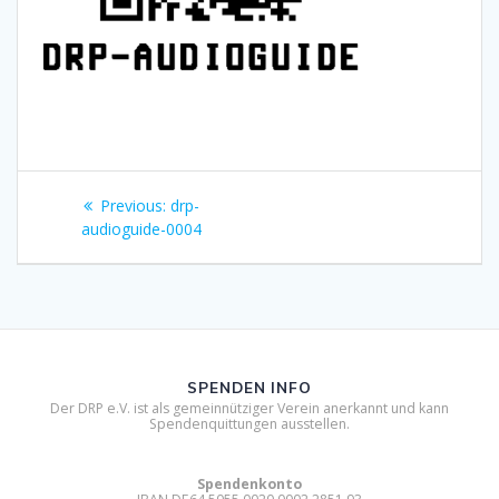
Beitragsnavigation
Previous
Previous:
drp-
post:
audioguide-0004
SPENDEN INFO
Der DRP e.V. ist als gemeinnütziger Verein anerkannt und kann
Spendenquittungen ausstellen.
Spendenkonto