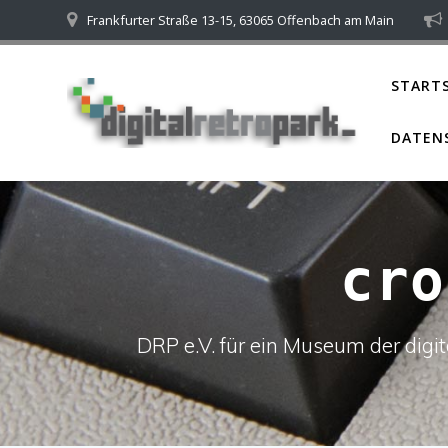
Skip
Frankfurter Straße 13-15, 63065 Offenbach am Main
to
content
STARTS
DATEN
cro
DRP e.V. für ein Museum der dig