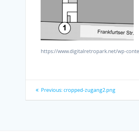
https://www.digitalretropark.net/wp-con
Beitragsnavigation
Previous
Previous:
cropped-zugang2.png
post: