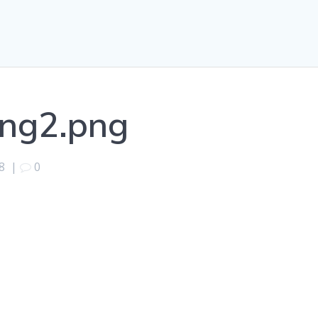
ng2.png
8
|
0