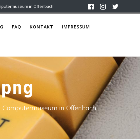
mputermuseum in Offenbach
G
FAQ
KONTAKT
IMPRESSUM
.png
ach Computermuseum in Offenbach.