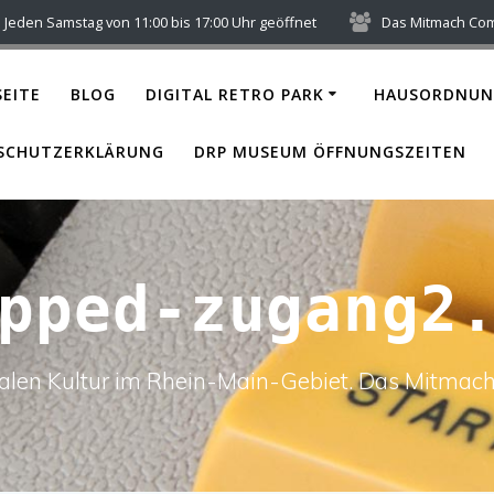
Jeden Samstag von 11:00 bis 17:00 Uhr geöffnet
Das Mitmach Co
EITE
BLOG
DIGITAL RETRO PARK
HAUSORDNUN
SCHUTZERKLÄRUNG
DRP MUSEUM ÖFFNUNGSZEITEN
pped-zugang2
italen Kultur im Rhein-Main-Gebiet. Das Mitm