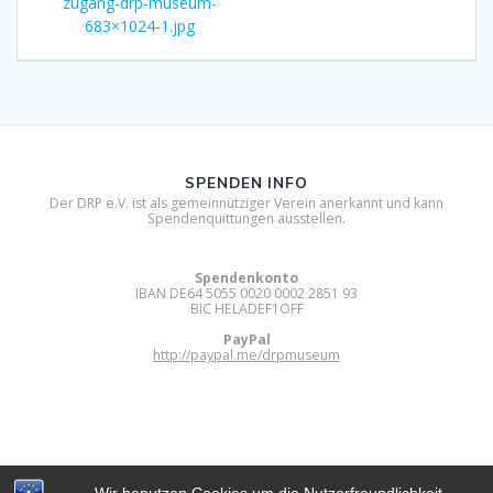
post:
zugang-drp-museum-
683×1024-1.jpg
SPENDEN INFO
Der DRP e.V. ist als gemeinnütziger Verein anerkannt und kann
Spendenquittungen ausstellen.
Spendenkonto
IBAN DE64 5055 0020 0002 2851 93
BIC HELADEF1OFF
PayPal
http://paypal.me/drpmuseum