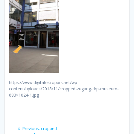
https://www.digitalretropark.net/wp-
content/uploads/2018/11/cropped-zugang-drp-museum-
683×1024-1.jpg
Beitragsnavigation
Previous
Previous:
cropped-