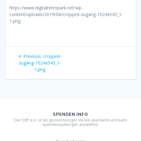
https://www.digitalretropark.net/wp-
content/uploads/2019/08/cropped-zugang-1024x543_1-
1.png
Beitragsnavigation
Previous
Previous:
cropped-
post:
zugang-1024x543_1-
1.png
SPENDEN INFO
Der DRP e.V. ist als gemeinnütziger Verein anerkannt und kann
Spendenquittungen ausstellen.