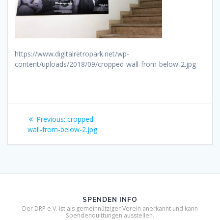
https://www.digitalretropark.net/wp-
content/uploads/2018/09/cropped-wall-from-below-2.jpg
Beitragsnavigation
Previous
Previous:
cropped-
post:
wall-from-below-2.jpg
SPENDEN INFO
Der DRP e.V. ist als gemeinnütziger Verein anerkannt und kann
Spendenquittungen ausstellen.