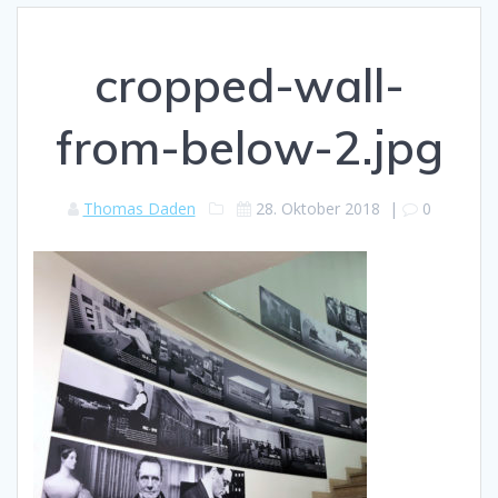
cropped-wall-
from-below-2.jpg
Thomas Daden
28. Oktober 2018
|
0