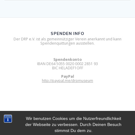
SPENDEN INFO
Der DRP e.V. ist als gemeinnütziger Verein anerkannt und kann
Spendenquittungen ausstellen.
Spendenkonto
IBAN DE64 5055 0020 0002 2851 93
BIC HELADEF1OFF
PayPal
http://paypal.me/drpmuseum
Wir benutzen Cookies um die Nutzerfreundlichkeit
der Webseite zu verbessen. Durch Deinen Besuch
DIGITAL RETRO PARK E.V.
stimmst Du dem zu.