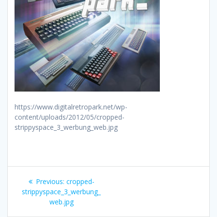
https://www.digitalretropark.net/wp-
content/uploads/2012/05/cropped-
strippyspace_3_werbung_web.jpg
Beitragsnavigation
Previous
Previous:
cropped-
post:
strippyspace_3_werbung_
web.jpg