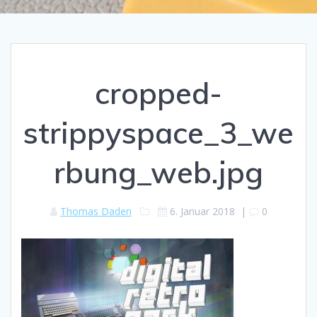
cropped-
strippyspace_3_we
rbung_web.jpg
Thomas Daden
6. Januar 2018
|
0