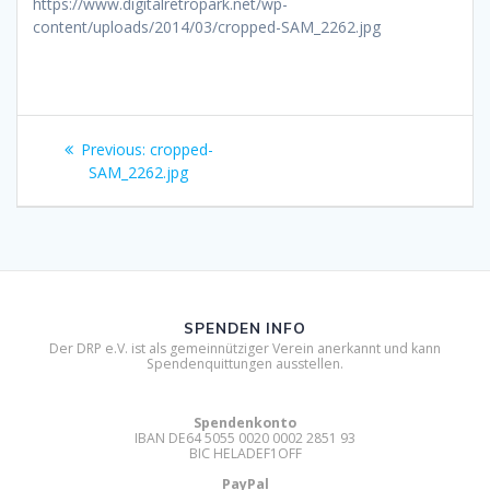
https://www.digitalretropark.net/wp-
content/uploads/2014/03/cropped-SAM_2262.jpg
Beitragsnavigation
Previous
Previous:
cropped-
post:
SAM_2262.jpg
SPENDEN INFO
Der DRP e.V. ist als gemeinnütziger Verein anerkannt und kann
Spendenquittungen ausstellen.
Spendenkonto
IBAN DE64 5055 0020 0002 2851 93
BIC HELADEF1OFF
PayPal