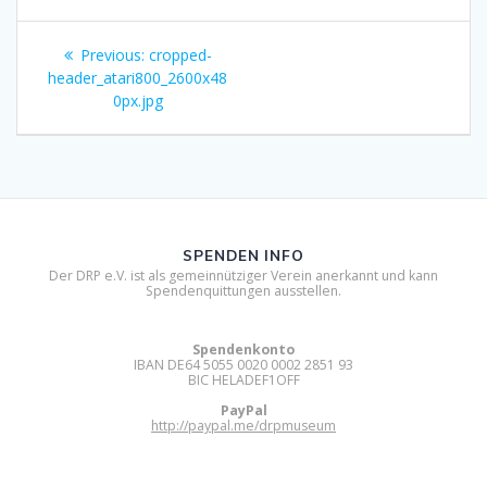
Beitragsnavigation
Previous
Previous:
cropped-
post:
header_atari800_2600x48
0px.jpg
SPENDEN INFO
Der DRP e.V. ist als gemeinnütziger Verein anerkannt und kann
Spendenquittungen ausstellen.
Spendenkonto
IBAN DE64 5055 0020 0002 2851 93
BIC HELADEF1OFF
PayPal
http://paypal.me/drpmuseum