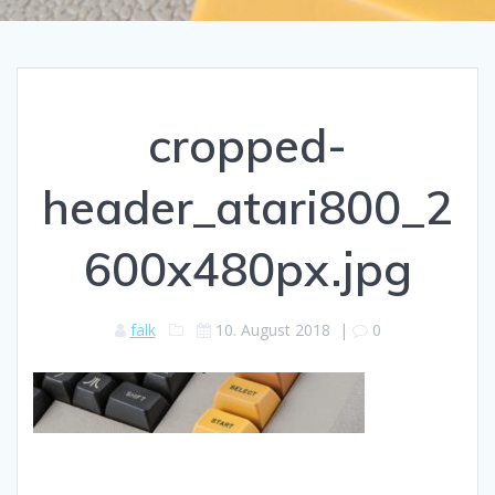
cropped-
header_atari800_2
600x480px.jpg
falk
10. August 2018
|
0