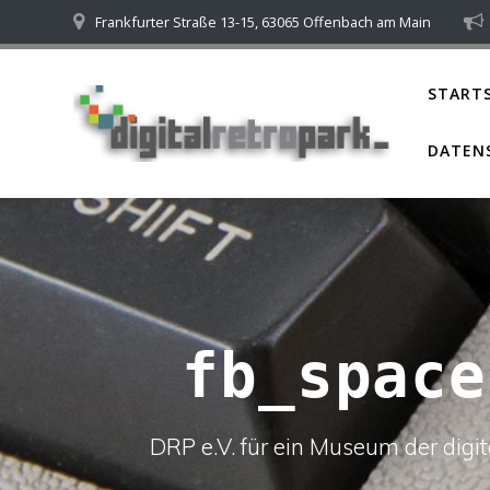
Skip
Frankfurter Straße 13-15, 63065 Offenbach am Main
to
content
STARTS
DATEN
fb_space
DRP e.V. für ein Museum der dig