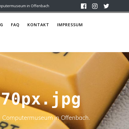
mputermuseum in Offenbach
G
FAQ
KONTAKT
IMPRESSUM
370px.jpg
ach Computermuseum in Offenbach.