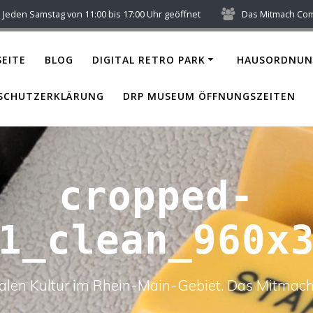
Jeden Samstag von 11:00 bis 17:00 Uhr geöffnet
Das Mitmach Co
EITE
BLOG
DIGITAL RETRO PARK
HAUSORDNUN
SCHUTZERKLÄRUNG
DRP MUSEUM ÖFFNUNGSZEITEN
cropped-
1_clean_960x
italen Kultur im Rhein-Main-Gebiet. Das Mitm