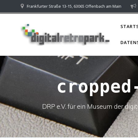
Skip
Frankfurter Straße 13-15, 63065 Offenbach am Main
to
content
STARTS
DATEN
cropped
DRP e.V. für ein Museum der dig