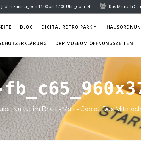
Jeden Samstag von 11:00 bis 17:00 Uhr geöffnet
Das Mitmach Co
EITE
BLOG
DIGITAL RETRO PARK
HAUSORDNUN
SCHUTZERKLÄRUNG
DRP MUSEUM ÖFFNUNGSZEITEN
-fb_c65_960x3
italen Kultur im Rhein-Main-Gebiet. Das Mitm