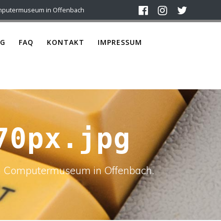
mputermuseum in Offenbach
G
FAQ
KONTAKT
IMPRESSUM
70px.jpg
ach Computermuseum in Offenbach.