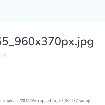
65_960x370px.jpg
0
tent/uploads/2012/05/cropped-fb_c65_960x370px.jpg