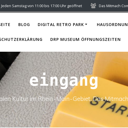
Jeden Samstag von 11:00 bis 17:00 Uhr geöffnet
Das Mitmach Co
EITE
BLOG
DIGITAL RETRO PARK
HAUSORDNUN
SCHUTZERKLÄRUNG
DRP MUSEUM ÖFFNUNGSZEITEN
eingang
italen Kultur im Rhein-Main-Gebiet. Das Mitm