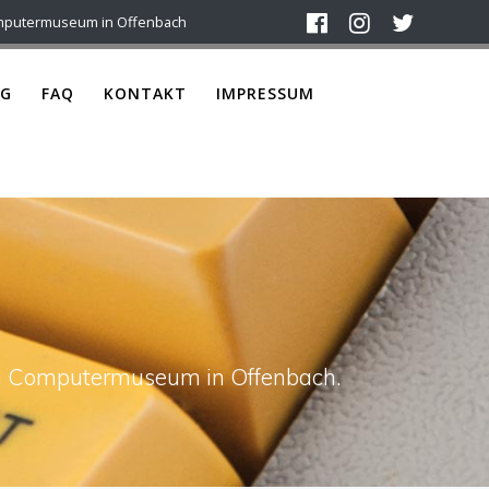
mputermuseum in Offenbach
G
FAQ
KONTAKT
IMPRESSUM
ach Computermuseum in Offenbach.