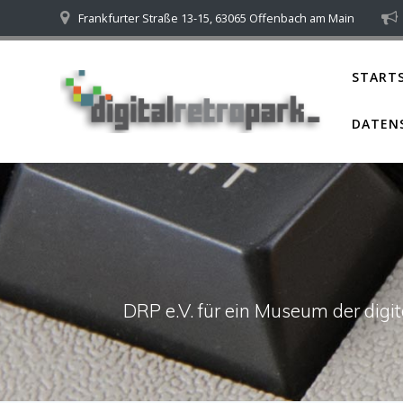
Skip
Frankfurter Straße 13-15, 63065 Offenbach am Main
to
content
STARTS
DATEN
DRP e.V. für ein Museum der dig