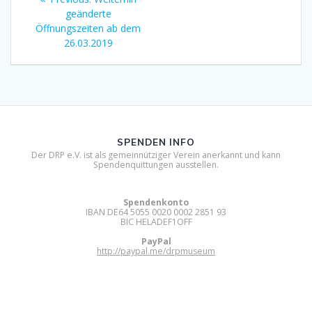
post:
geänderte
Öffnungszeiten ab dem
26.03.2019
SPENDEN INFO
Der DRP e.V. ist als gemeinnütziger Verein anerkannt und kann
Spendenquittungen ausstellen.
Spendenkonto
IBAN DE64 5055 0020 0002 2851 93
BIC HELADEF1OFF
PayPal
http://paypal.me/drpmuseum