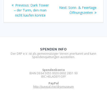
Beitragsnavigation
Previous
Previous:
Dark Tower
Next
Next:
Sonn- & Feiertage
post:
– der Turm, den man
post:
Öffnungszeiten
nicht kaufen konnte
SPENDEN INFO
Der DRP e.V. ist als gemeinnütziger Verein anerkannt und kann
Spendenquittungen ausstellen.
Spendenkonto
IBAN DE64 5055 0020 0002 2851 93
BIC HELADEF1OFF
PayPal
http://paypal.me/drpmuseum