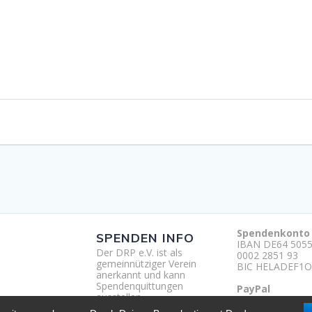
Spendenkonto
SPENDEN INFO
IBAN DE64 5055
Der DRP e.V. ist als
0002 2851 93
gemeinnütziger Verein
BIC HELADEF1O
anerkannt und kann
Spendenquittungen
PayPal
ausstellen.
http://paypal.m
um