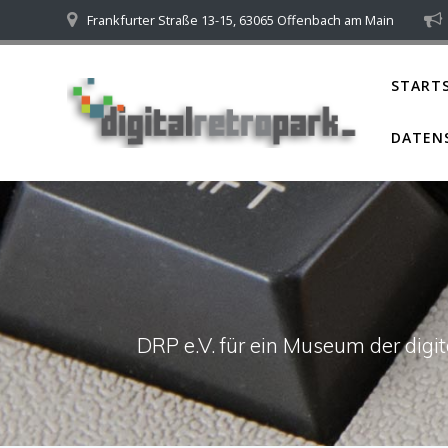
Skip
Frankfurter Straße 13-15, 63065 Offenbach am Main
to
content
STARTS
DATEN
DRP e.V. für ein Museum der dig