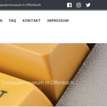
mputermuseum in Offenbach
G
FAQ
KONTAKT
IMPRESSUM
ach Computermuseum in Offenbach.