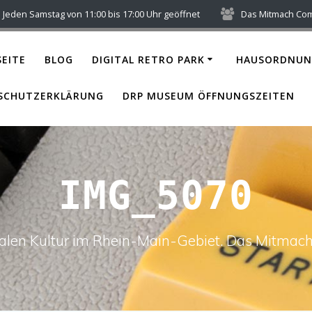
Jeden Samstag von 11:00 bis 17:00 Uhr geöffnet
Das Mitmach Co
EITE
BLOG
DIGITAL RETRO PARK
HAUSORDNUN
SCHUTZERKLÄRUNG
DRP MUSEUM ÖFFNUNGSZEITEN
IMG_5070
italen Kultur im Rhein-Main-Gebiet. Das Mitm