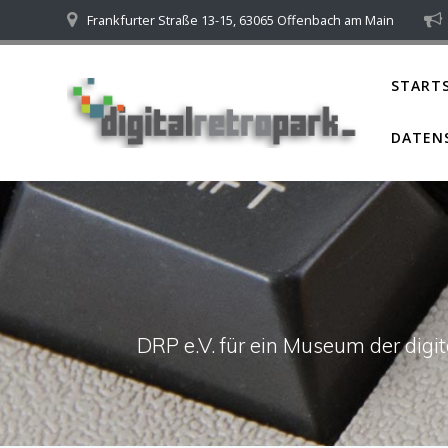
Skip
Frankfurter Straße 13-15, 63065 Offenbach am Main
to
content
STARTS
DATEN
DRP e.V. für ein Museum der dig