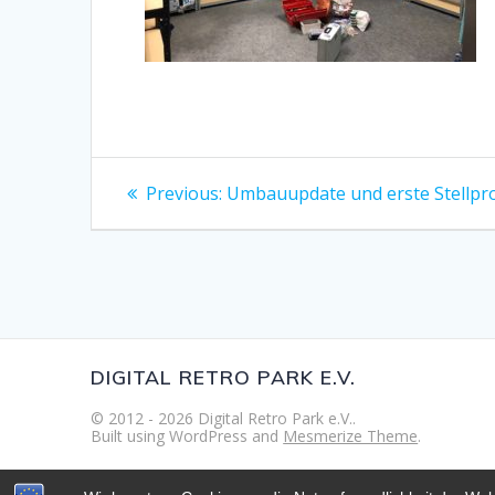
Beitragsnavigation
Previous
Previous:
Umbauupdate und erste Stellpr
post:
DIGITAL RETRO PARK E.V.
© 2012 - 2026 Digital Retro Park e.V..
Built using WordPress and
Mesmerize Theme
.