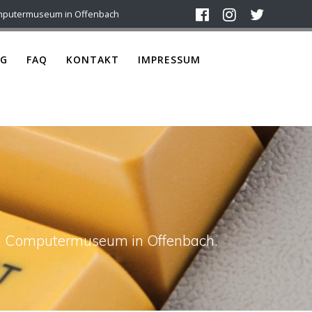
mputermuseum in Offenbach
G
FAQ
KONTAKT
IMPRESSUM
ach Computermuseum in Offenbach.