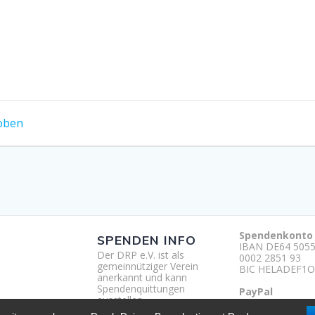
oben
Spendenkonto
SPENDEN INFO
IBAN DE64 5055
Der DRP e.V. ist als
0002 2851 93
gemeinnütziger Verein
BIC HELADEF1O
anerkannt und kann
Spendenquittungen
PayPal
ausstellen.
http://paypal.m
um