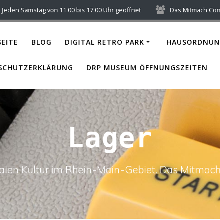
Jeden Samstag von 11:00 bis 17:00 Uhr geöffnet
Das Mitmach Co
EITE
BLOG
DIGITAL RETRO PARK
HAUSORDNUN
SCHUTZERKLÄRUNG
DRP MUSEUM ÖFFNUNGSZEITEN
Lager
italen Kultur im Rhein-Main-Gebiet. Das Mitm