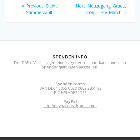
Beitragsnavigation
Previous
Next
Previous:
Deine
Next:
Neuzugang: Graetz
post:
post:
Stimme zählt!
Color Tele-Match
SPENDEN INFO
Der DRP e.V. ist als gemeinnütziger Verein anerkannt und kann
Spendenquittungen ausstellen.
Spendenkonto
IBAN DE64 5055 0020 0002 2851 93
BIC HELADEF1OFF
PayPal
http://paypal.me/drpmuseum