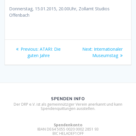
Donnerstag, 15.01.2015, 20.00Uhr, Zollamt Studios
Offenbach
Beitragsnavigation
Previous
Next
Previous:
ATARI: Die
Next:
Internationaler
post:
post:
guten Jahre
Museumstag
SPENDEN INFO
Der DRP e.V. ist als gemeinnütziger Verein anerkannt und kann
Spendenquittungen ausstellen.
Spendenkonto
IBAN DE64 5055 0020 0002 2851 93
BIC HELADEF1OFF