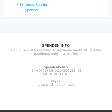
Beitragsnavigation
Previous
Previous:
Sparda
post:
Spende!
SPENDEN INFO
Der DRP e.V. ist als gemeinnütziger Verein anerkannt und kann
Spendenquittungen ausstellen.
Spendenkonto
IBAN DE64 5055 0020 0002 2851 93
BIC HELADEF1OFF
PayPal
http://paypal.me/drpmuseum