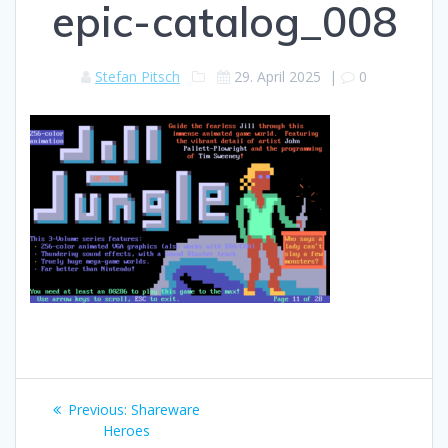
epic-catalog_008
Stefan Pitsch
29. April 2025
|
0
Beitragsnavigation
Previous
Previous:
Shareware
post:
Heroes