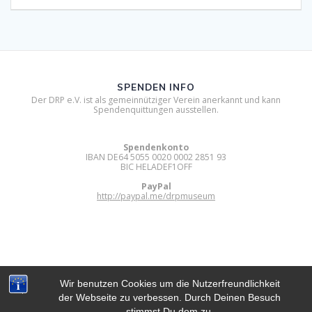
SPENDEN INFO
Der DRP e.V. ist als gemeinnütziger Verein anerkannt und kann
Spendenquittungen ausstellen.
Spendenkonto
IBAN DE64 5055 0020 0002 2851 93
BIC HELADEF1OFF
PayPal
http://paypal.me/drpmuseum
Wir benutzen Cookies um die Nutzerfreundlichkeit
der Webseite zu verbessen. Durch Deinen Besuch
DIGITAL RETRO PARK E.V.
stimmst Du dem zu.