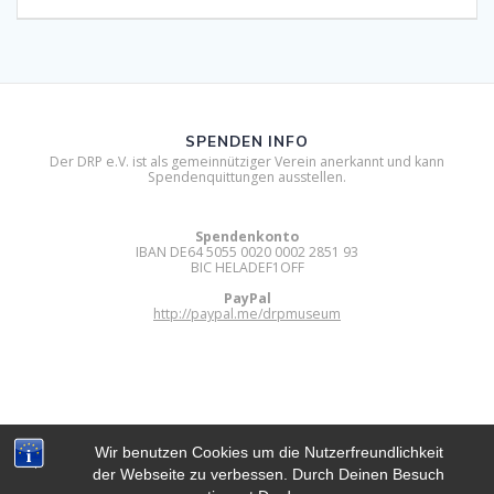
SPENDEN INFO
Der DRP e.V. ist als gemeinnütziger Verein anerkannt und kann
Spendenquittungen ausstellen.
Spendenkonto
IBAN DE64 5055 0020 0002 2851 93
BIC HELADEF1OFF
PayPal
http://paypal.me/drpmuseum
Wir benutzen Cookies um die Nutzerfreundlichkeit
der Webseite zu verbessen. Durch Deinen Besuch
DIGITAL RETRO PARK E.V.