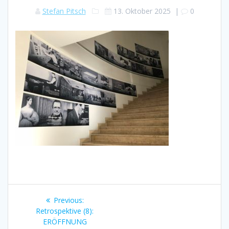
Stefan Pitsch
13. Oktober 2025
|
0
Beitragsnavigation
Previous
Previous:
post:
Retrospektive (8):
ERÖFFNUNG