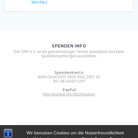
Woche)
SPENDEN INFO
Der DRP e.V. ist als gemeinnütziger Verein anerkannt und kann
Spendenquittungen ausstellen.
Spendenkonto
IBAN DE64 5055 0020 0002 2851 93
BIC HELADEF1OFF
PayPal
http://paypal.me/drpmuseum
Wir benutzen Cookies um die Nutzerfreundlichkeit