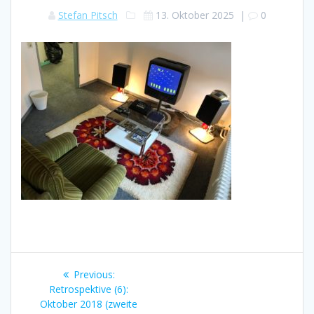
Stefan Pitsch
13. Oktober 2025
|
0
Beitragsnavigation
Previous
Previous:
post:
Retrospektive (6):
Oktober 2018 (zweite