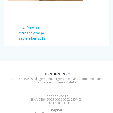
Beitragsnavigation
Previous
Previous:
post:
Retrospektive (4):
September 2018
SPENDEN INFO
Der DRP e.V. ist als gemeinnütziger Verein anerkannt und kann
Spendenquittungen ausstellen.
Spendenkonto
IBAN DE64 5055 0020 0002 2851 93
BIC HELADEF1OFF
PayPal