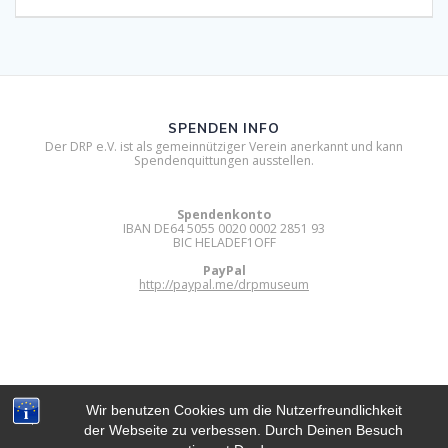
SPENDEN INFO
Der DRP e.V. ist als gemeinnütziger Verein anerkannt und kann
Spendenquittungen ausstellen.
Spendenkonto
IBAN DE64 5055 0020 0002 2851 93
BIC HELADEF1OFF
PayPal
http://paypal.me/drpmuseum
Wir benutzen Cookies um die Nutzerfreundlichkeit
der Webseite zu verbessen. Durch Deinen Besuch
DIGITAL RETRO PARK E.V.